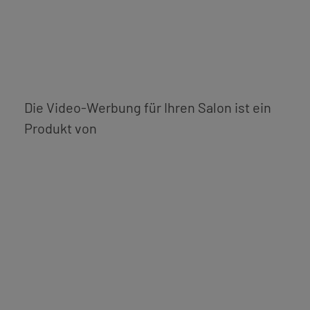
l
t
e
r
n
Die Video-Werbung für Ihren Salon ist ein
a
Produkt von
t
i
v
e
: