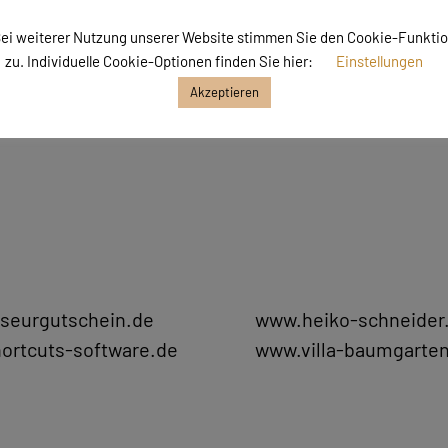
Wir zeigen dir praxisnah, wie du ChatGPT, Gemin
gewinnbringend in deinem Unternehmen einset
ei weiterer Nutzung unserer Website stimmen Sie den Cookie-Funkti
zu. Individuelle Cookie-Optionen finden Sie hier:
Einstellungen
Continue Reading
Akzeptieren
iseurgutschein.de
www.heiko-schneider
ortcuts-software.de
www.villa-baumgarte