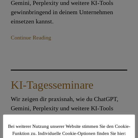
Gemini, Perplexity und weitere KI-Tools
gewinnbringend in deinem Unternehmen
einsetzen kannst.
Continue Reading
KI-Tagesseminare
Wir zeigen dir praxisnah, wie du ChatGPT,
Gemini, Perplexity und weitere KI-Tools
gewinnbringend in deinem Unternehmen
einsetzen kannst.
Bei weiterer Nutzung unserer Website stimmen Sie den Cookie-
Funktion zu. Individuelle Cookie-Optionen finden Sie hier: