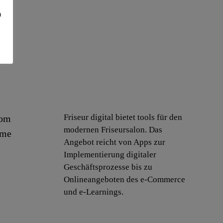
n
Friseur digital bietet tools für den
com
modernen Friseursalon. Das
.me
Angebot reicht von Apps zur
Implementierung digitaler
Geschäftsprozesse bis zu
Onlineangeboten des e-Commerce
und e-Learnings.