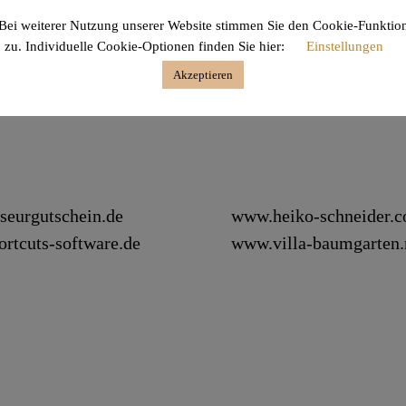
ontinue Reading
Bei weiterer Nutzung unserer Website stimmen Sie den Cookie-Funktio
zu. Individuelle Cookie-Optionen finden Sie hier:
Einstellungen
Akzeptieren
seurgutschein.de
www.heiko-schneider.
rtcuts-software.de
www.villa-baumgarten