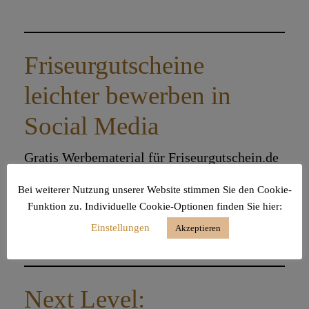
Friseurgutscheine
leichter bewerben in
Social Media
Gratis Werbematerial für Friseurgutschein.de
Bei weiterer Nutzung unserer Website stimmen Sie den Cookie-
Continue Reading
Funktion zu. Individuelle Cookie-Optionen finden Sie hier:
Einstellungen
Akzeptieren
Next Level: